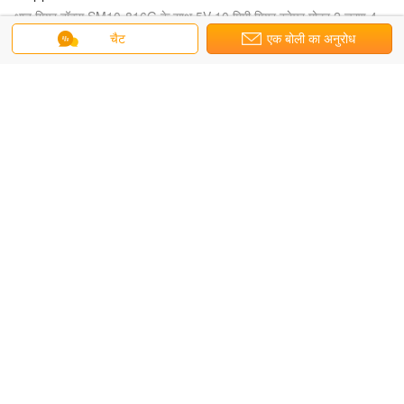
धातु गियर बॉक्स SM10-816G के साथ 5V 10 मिमी गियर स्टेपर मोटर 2 चरण 4
तारों 18 ° स्टेपर मोटर
चैट
एक बोली का अनुरोध
रैखिक stepper मोटर
25mm PM मिनी 12V कैप्टिव लो वोल्टेज लीनियर एक्चुएटर स्टेपर मोटर 24V मिनी
लीनियर स्टेपिंग मोटर ऑफिस ऑटोमेशन के लिए
स्लाइडर स्टेपर मोटर
15 मिमी माइक्रो स्लाइडर मोटर 12VDC रैखिक स्टेपर मोटर 2-चरण 4-वायर स्टेपर
मोटर
संकर stepper मोटर
2 चरण भार 220 ग्राम पकड़ टोक़ 2200g.cm उच्च परिशुद्धता NEMA 17
हाइब्रिड स्टेपर मोटर / 42 मिमी स्टेपर मोटर
छोटा डीसी गियर मोटर
लो स्पीड प्लास्टिक स्मॉल डीसी गियर मोटर हाई एनर्जी सेविंग रेट PG10-171
ROV थ्रस्टर मोटर्स