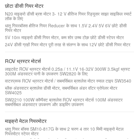
छोटा डीसी गियर मोटर
N20 माइक्रो डीसी ब्रश मोटर 3- 12 V क्षैतिज गियर रिड्यूसर साझा साइकिल स्मार्ट
लॉक के लिए
धातु गियरबॉक्स क्षैतिज गियर Reducer के साथ 1.5V 2.4V 5V 6V छोटे डीसी
गियर मोटर
5V 10m माइक्रो डीसी गियर मोटर, कम शोर उच्च टोक़ छोटे डीसी स्टेपर मोटर
24V डीसी ग्रहों गियर मोटर पूरी तरह से संलग्न के साथ 12V छोटे डीसी गियर मोटर
ROV थ्रस्टर मोटर्स
लाइटवेट ROV थ्रस्टर मोटर्स 0.25a / 11.1V 16-32V 300W 3.5kgf थ्रस्ट
300M अंडरवाटर पानी के उपकरण SW2820 के लिए
वाटरप्रूफ ROV थ्रस्टर मोटर्स / सबमर्सिबल ब्रशलेस मोटर स्माल टाइप SW3540
ब्लैक अंडरवाटर ब्रशलेस डीसी मोटर, सबमर्सिबल अंडर वॉटर प्रोपेलर मोटर
SW4025
SW2210 100W कॉम्पैक्ट ब्रशलेस ROV थ्रस्टर मोटर्स 100M अंडरवाटर
सबमर्सिबल अंडरवाटर उपकरण और डाइविंग उपकरण
माइक्रो मेटल गियरमोटर
धातु गियर बॉक्स SM10-817G के साथ 2 चरण 4 तार 10 मिमी माइक्रो मेटल
गियरमोटर स्टेपर मोटर