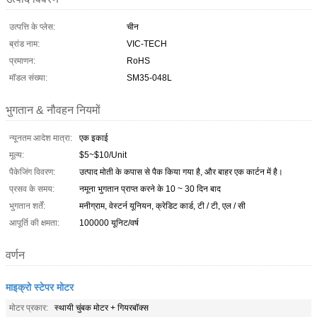
उत्पत्ति के प्लेस:
चीन
ब्रांड नाम:
VIC-TECH
प्रमाणन:
RoHS
मॉडल संख्या:
SM35-048L
भुगतान & नौवहन नियमों
न्यूनतम आदेश मात्रा:
एक इकाई
मूल्य:
$5~$10/Unit
पैकेजिंग विवरण:
उत्पाद मोती के कपास से पैक किया गया है, और बाहर एक कार्टन में है।
प्रसव के समय:
नमूना भुगतान प्राप्त करने के 10 ~ 30 दिन बाद
भुगतान शर्तें:
मनीग्राम, वेस्टर्न यूनियन, क्रेडिट कार्ड, टी / टी, एल / सी
आपूर्ति की क्षमता:
100000 यूनिट/वर्ष
वर्णन
माइक्रो स्टेपर मोटर
मोटर प्रकार:
स्थायी चुंबक मोटर + गियरबॉक्स