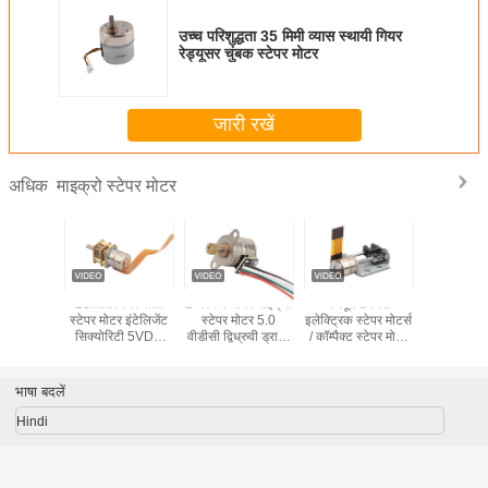
उच्च परिशुद्धता 35 मिमी व्यास स्थायी गियर
रेड्यूसर चुंबक स्टेपर मोटर
जारी रखें
माइक्रो स्टेपर मोटर
अधिक
्धता माइक्रो
10mm गियर वाली
2 चरण 4 वायर माइक्रो
मजबूत 8 मिमी
5V 2 चरण P
ोटर OEM /
स्टेपर मोटर इंटेलिजेंट
स्टेपर मोटर 5.0
इलेक्ट्रिक स्टेपर मोटर्स
मोट
्ध 8 मिमी
सिक्योरिटी 5VDC
वीडीसी द्विध्रुवी ड्राइव
/ कॉम्पैक्ट स्टेपर मोटर
 4 तार
माइक्रो स्टेपर मोटर
मोड 10 मिमी अपराह्न
3.3 V VSM08102
2Phase 4 वायर
वीएसएम 1070
बाइपोलर ड्राइव
भाषा बदलें
VSM10157-
10G8D
Hindi