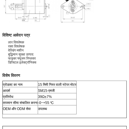
विशिष्ट आवेदन पत्र
लार विश्लेषक
रक्त विश्लेषक
वेल्डिंग मशीन
बुद्धिमान सुरक्षा उत्पाद
फाइबर फ्यूजन स्प्लिसर
डिजिटल इलेक्ट्रॉनिक्स
विशेष विवरण
प्रोडक्ट का नाम
15 मिमी गियर वाली स्टेपर मोटर
आदर्श
SM15-एमजी
प्रतिरोध
39Ω±7%
तापमान सीमा संचालित करना
-0~+55 ℃
OEM और ODM सेवा
उपलब्ध