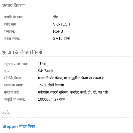
उत्पाद विवरण
उत्पत्ति के प्लेस:
चीन
ब्रांड नाम:
VIC-TECH
प्रमाणन:
RoHS
मॉडल संख्या:
SM15-एमजी
भुगतान & नौवहन नियमों
न्यूनतम आदेश मात्रा:
1Unit
मूल्य:
$4~7/unit
पैकेजिंग विवरण:
मानक निर्यात पैकेज, या अनुकूलित किया जा सकता है
प्रसव के समय:
15-30 दिनों के काम
भुगतान शर्तें:
मनीग्राम, वेस्टर्न यूनियन, क्रेडिट कार्ड, टी / टी, एल / सी
आपूर्ति की क्षमता:
10000units / महीने
वर्णन
Stepper मोटर गियर